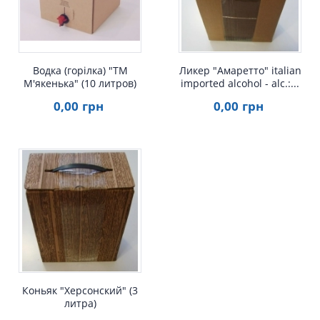
Водка (горілка) "ТМ
Ликер "Амаретто" italian
М'якенька" (10 литров)
imported alcohol - alc.:...
0
,00
грн
0
,00
грн
Быстрый просмотр
Коньяк "Херсонский" (3
литра)