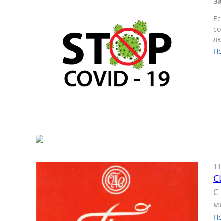
За
Ес
со
лю
П
11
С
С
м
П