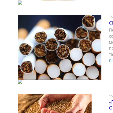
15
С
П
с
м
п
т
П
15
«
О