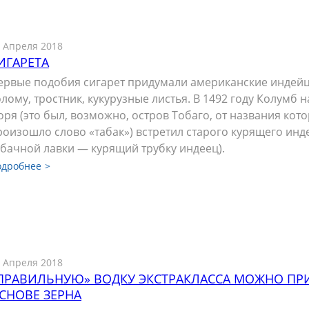
 Апреля 2018
ИГАРЕТА
ервые подобия сигарет придумали американские индейцы
олому, тростник, кукурузные листья. В 1492 году Колумб 
оря (это был, возможно, остров Тобаго, от названия кото
роизошло слово «табак») встретил старого курящего ин
абачной лавки — курящий трубку индеец).
одробнее
 Апреля 2018
ПРАВИЛЬНУЮ» ВОДКУ ЭКСТРАКЛАССА МОЖНО ПРИ
СНОВЕ ЗЕРНА