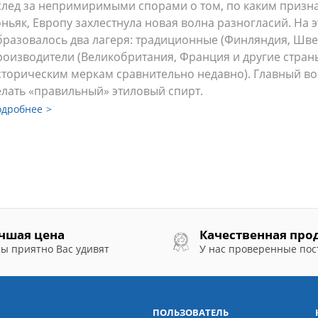
след за непримиримыми спорами о том, по каким призн
оньяк, Европу захлестнула новая волна разногласий. На э
бразовалось два лагеря: традиционные (Финляндия, Шве
роизводители (Великобритания, Франция и другие страны
сторическим меркам сравнительно недавно). Главный воп
елать «правильный» этиловый спирт.
одробнее
чшая цена
Качественная про
ы приятно Вас удивят
У нас проверенные по
ПОЛЬЗОВАТЕЛЬ