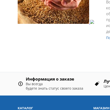
В
к
о
п
и
д
П
Информация о заказе
Лу
Вы всегда
Цен
будете знать статус своего заказа
КАТАЛОГ
МАГАЗИН