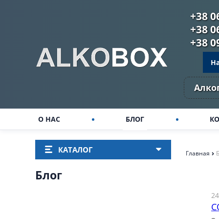
+38 0
+38 0
+38 0
Н
Алко
О НАС
БЛОГ
К
КАТАЛОГ
Главная
Блог
24
C