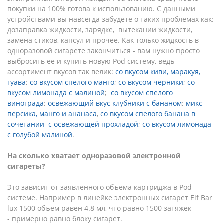
покупки на 100% готова к использованию. С данными
устройствами вы навсегда забудете о таких проблемах как:
дозаправка жидкости, зарядке, вытекании жидкости,
замена стиков, капсул и прочее. Как только жидкость в
одноразовой сигарете закончиться - вам нужно просто
выбросить её и купить новую Pod систему, ведь
ассортимент вкусов так велик:
со вкусом киви, маракуя,
гуава
;
со вкусом спелого манго
;
со вкусом черники
;
со
вкусом лимонада с малиной
;
со вкусом спелого
винограда
;
освежающий вкус клубники с бананом
;
микс
персика, манго и ананаса
,
со вкусом спелого банана в
сочетании с освежающей прохладой
;
со вкусом лимонада
с голубой малиной
.
На сколько хватает одноразовой электронной
сигареты?
Это зависит от заявленного объема картриджа в Pod
системе. Например в линейке электронных сигарет Elf Bar
lux 1500 объем равен 4.8 мл, что равно 1500 затяжек
- примерно равно блоку сигарет.