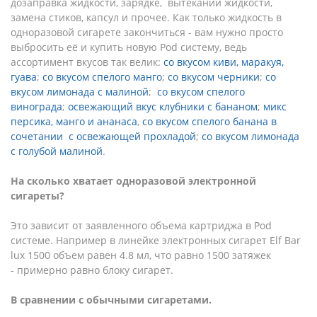
дозаправка жидкости, зарядке, вытекании жидкости,
замена стиков, капсул и прочее. Как только жидкость в
одноразовой сигарете закончиться - вам нужно просто
выбросить её и купить новую Pod систему, ведь
ассортимент вкусов так велик:
со вкусом киви, маракуя,
гуава
;
со вкусом спелого манго
;
со вкусом черники
;
со
вкусом лимонада с малиной
;
со вкусом спелого
винограда
;
освежающий вкус клубники с бананом
;
микс
персика, манго и ананаса
,
со вкусом спелого банана в
сочетании с освежающей прохладой
;
со вкусом лимонада
с голубой малиной
.
На сколько хватает одноразовой электронной
сигареты?
Это зависит от заявленного объема картриджа в Pod
системе. Например в линейке электронных сигарет Elf Bar
lux 1500 объем равен 4.8 мл, что равно 1500 затяжек
- примерно равно блоку сигарет.
В сравнении с обычными сигаретами.