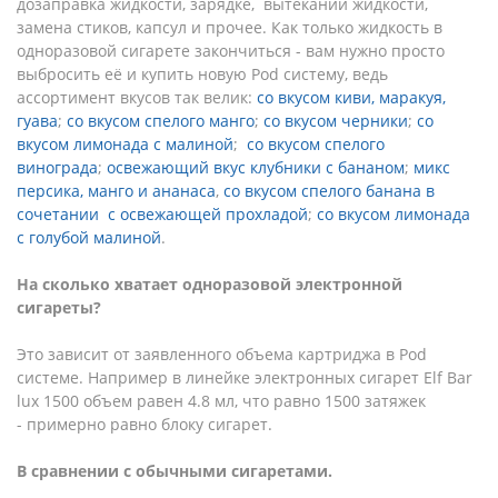
дозаправка жидкости, зарядке, вытекании жидкости,
замена стиков, капсул и прочее. Как только жидкость в
одноразовой сигарете закончиться - вам нужно просто
выбросить её и купить новую Pod систему, ведь
ассортимент вкусов так велик:
со вкусом киви, маракуя,
гуава
;
со вкусом спелого манго
;
со вкусом черники
;
со
вкусом лимонада с малиной
;
со вкусом спелого
винограда
;
освежающий вкус клубники с бананом
;
микс
персика, манго и ананаса
,
со вкусом спелого банана в
сочетании с освежающей прохладой
;
со вкусом лимонада
с голубой малиной
.
На сколько хватает одноразовой электронной
сигареты?
Это зависит от заявленного объема картриджа в Pod
системе. Например в линейке электронных сигарет Elf Bar
lux 1500 объем равен 4.8 мл, что равно 1500 затяжек
- примерно равно блоку сигарет.
В сравнении с обычными сигаретами.