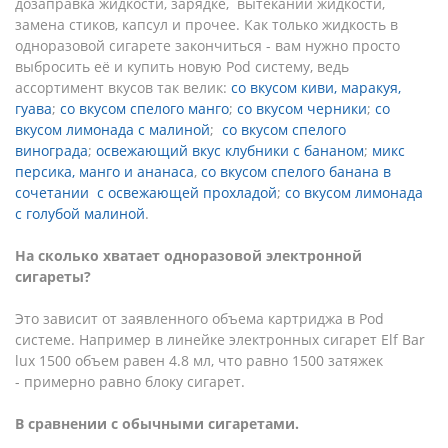
дозаправка жидкости, зарядке, вытекании жидкости,
замена стиков, капсул и прочее. Как только жидкость в
одноразовой сигарете закончиться - вам нужно просто
выбросить её и купить новую Pod систему, ведь
ассортимент вкусов так велик:
со вкусом киви, маракуя,
гуава
;
со вкусом спелого манго
;
со вкусом черники
;
со
вкусом лимонада с малиной
;
со вкусом спелого
винограда
;
освежающий вкус клубники с бананом
;
микс
персика, манго и ананаса
,
со вкусом спелого банана в
сочетании с освежающей прохладой
;
со вкусом лимонада
с голубой малиной
.
На сколько хватает одноразовой электронной
сигареты?
Это зависит от заявленного объема картриджа в Pod
системе. Например в линейке электронных сигарет Elf Bar
lux 1500 объем равен 4.8 мл, что равно 1500 затяжек
- примерно равно блоку сигарет.
В сравнении с обычными сигаретами.